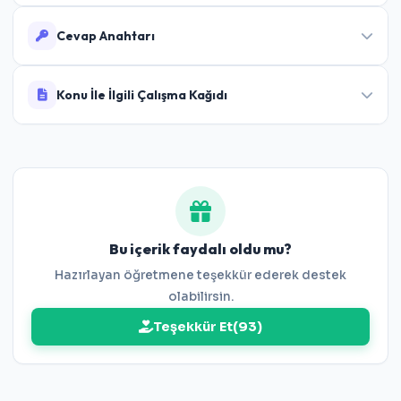
Cevap Anahtarı
Cevaplar:
1-C 2-D 3-D 4-C 5-B 6-A 7-C 8-B 9-
Konu İle İlgili Çalışma Kağıdı
D 10-A
8.Sınıf Veri Analizi Çalışma Kağıdı
Bu içerik faydalı oldu mu?
Hazırlayan öğretmene teşekkür ederek destek
olabilirsin.
Teşekkür Et
(
93
)