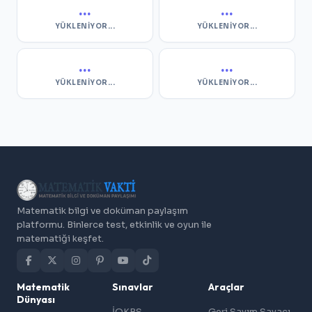
...
...
YÜKLENIYOR...
YÜKLENIYOR...
...
...
YÜKLENIYOR...
YÜKLENIYOR...
Matematik bilgi ve doküman paylaşım
platformu. Binlerce test, etkinlik ve oyun ile
matematiği keşfet.
Matematik
Sınavlar
Araçlar
Dünyası
İOKBS
Geri Sayım Sayacı