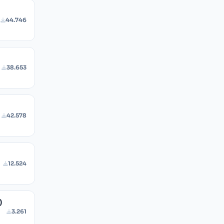
44.746
38.653
42.578
12.524
)
3.261