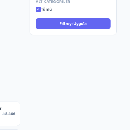
ALT KATEGORILER
Tümü
Filtreyi Uygula
r
8.466