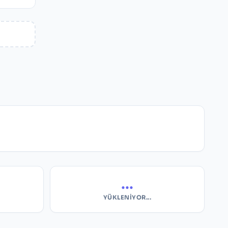
...
YÜKLENIYOR...