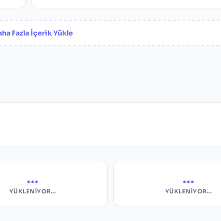
ha Fazla İçerik Yükle
...
...
YÜKLENIYOR...
YÜKLENIYOR...