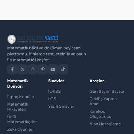
Matematik bilgi ve doküman paylaşım
platformu. Binlerce test, etkinlik ve oyun
ile matematiği keşfet.
Matematik
Sınavlar
Araçlar
Dünyası
İOKBS
Geri Sayım Sayacı
İlginç Konular
LGS
Çekiliş Yapma
Aracı
Matematik
Yazılı Sınavlar
Hikayeleri
Karekod
Oluşturucu
Ünlü
Matematikçiler
Alan Hesaplama
Zeka Oyunları