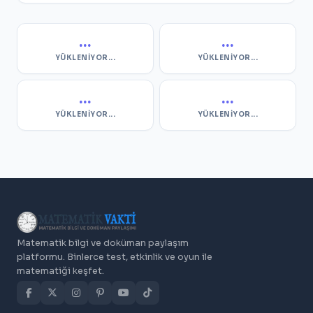
...
...
YÜKLENIYOR...
YÜKLENIYOR...
...
...
YÜKLENIYOR...
YÜKLENIYOR...
Matematik bilgi ve doküman paylaşım
platformu. Binlerce test, etkinlik ve oyun ile
matematiği keşfet.