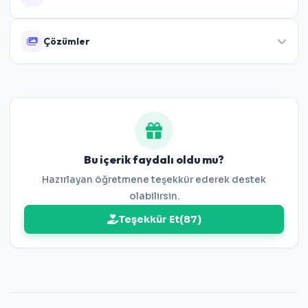
Çözümler
Bu içerik faydalı oldu mu?
Hazırlayan öğretmene teşekkür ederek destek
olabilirsin.
Teşekkür Et
(
87
)