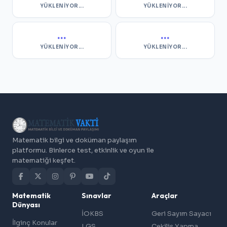
YÜKLENIYOR...
YÜKLENIYOR...
...
...
YÜKLENIYOR...
YÜKLENIYOR...
Matematik bilgi ve doküman paylaşım
platformu. Binlerce test, etkinlik ve oyun ile
matematiği keşfet.
Matematik
Sınavlar
Araçlar
Dünyası
İOKBS
Geri Sayım Sayacı
İlginç Konular
LGS
Çekiliş Yapma