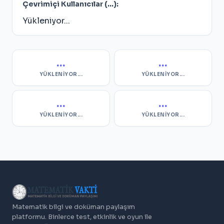
Çevrimiçi Kullanıcılar (
...
):
Yükleniyor...
...
...
YÜKLENIYOR...
YÜKLENIYOR...
...
...
YÜKLENIYOR...
YÜKLENIYOR...
Matematik bilgi ve doküman paylaşım
platformu. Binlerce test, etkinlik ve oyun ile