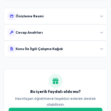
Önizleme Resmi
Cevap Anahtarı
Cevaplar:
1-D 2-B 3-A 4-D 5-C 6-B 7-D 8-A 9-
Konu İle İlgili Çalışma Kağıdı
D 10-C 11-C 12-D 13-A 14-C 15-B 16-D 17-C 18-
D 19-A 20-C
8.Sınıf Kareköklü İfadelerle Toplama ve
Çıkarma Çalışma Kağıdı
Bu içerik faydalı oldu mu?
Hazırlayan öğretmene teşekkür ederek destek
olabilirsin.