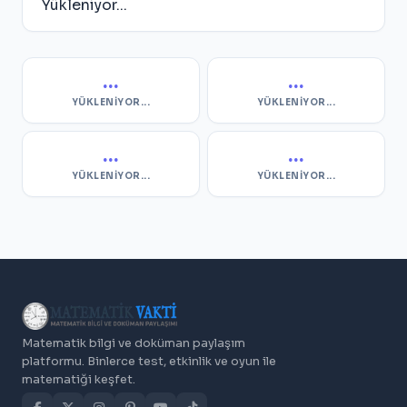
Yükleniyor...
...
...
YÜKLENIYOR...
YÜKLENIYOR...
...
...
YÜKLENIYOR...
YÜKLENIYOR...
Matematik bilgi ve doküman paylaşım
platformu. Binlerce test, etkinlik ve oyun ile
matematiği keşfet.