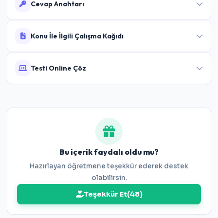
Cevap Anahtarı
Cevaplar:
1-D 2-A 3-C 4-B 5-B 6-A 7-A 8-C 9-
Konu İle İlgili Çalışma Kağıdı
C 10-D 11-A 12-B 13-D 14-C 15-D 16-A 17-A 18-
C 19-B 20-D
Testi Online Çöz
8.Sınıf Cebirsel İfadeler Çalışma Kağıdı
Bu testi PDF olarak indirmeden doğrudan tarayıcınız
üzerinden etkileşimli olarak çözebilirsiniz.
8.Sınıf Cebirsel İfadeler Online Test
Bu içerik faydalı oldu mu?
Hazırlayan öğretmene teşekkür ederek destek
olabilirsin.
Teşekkür Et
(
48
)