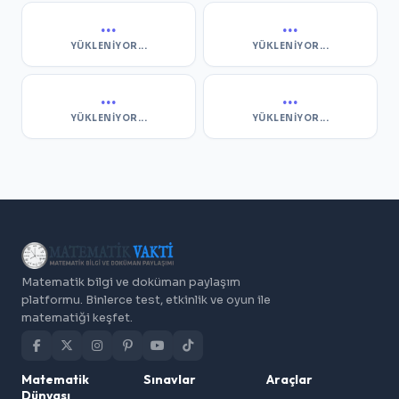
...
...
YÜKLENIYOR...
YÜKLENIYOR...
...
...
YÜKLENIYOR...
YÜKLENIYOR...
Matematik bilgi ve doküman paylaşım
platformu. Binlerce test, etkinlik ve oyun ile
matematiği keşfet.
Matematik
Sınavlar
Araçlar
Dünyası