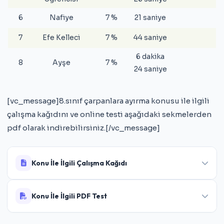
6
Nafiye
7 %
21 saniye
7
Efe Kelleci
7 %
44 saniye
6 dakika
8
Ayşe
7 %
24 saniye
[vc_message]8.sınıf çarpanlara ayırma konusu ile ilgili
çalışma kağıdını ve online testi aşağıdaki sekmelerden
pdf olarak indirebilirsiniz.[/vc_message]
Konu İle İlgili Çalışma Kağıdı
Konu İle İlgili PDF Test
8.Sınıf Çarpanlara Ayırma Çalışma Kağıdı