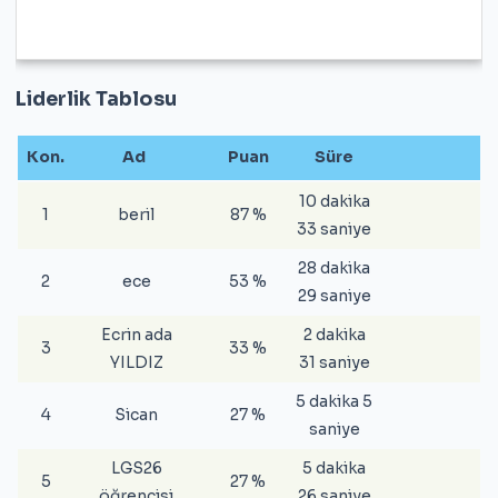
Liderlik Tablosu
Kon.
Ad
Puan
Süre
10 dakika
1
beril
87 %
33 saniye
28 dakika
2
ece
53 %
29 saniye
Ecrin ada
2 dakika
3
33 %
YILDIZ
31 saniye
5 dakika 5
4
Sican
27 %
saniye
LGS26
5 dakika
5
27 %
öğrencisi
26 saniye