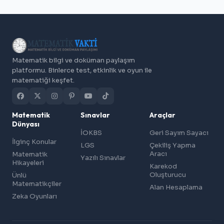
Matematik bilgi ve doküman paylaşım
platformu. Binlerce test, etkinlik ve oyun ile
matematiği keşfet.
Matematik
Sınavlar
Araçlar
Dünyası
İOKBS
Geri Sayım Sayacı
İlginç Konular
LGS
Çekiliş Yapma
Aracı
Matematik
Yazılı Sınavlar
Hikayeleri
Karekod
Oluşturucu
Ünlü
Matematikçiler
Alan Hesaplama
Zeka Oyunları