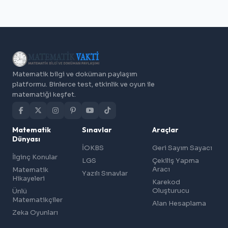
Matematik bilgi ve doküman paylaşım
platformu. Binlerce test, etkinlik ve oyun ile
matematiği keşfet.
Matematik
Sınavlar
Araçlar
Dünyası
İOKBS
Geri Sayım Sayacı
İlginç Konular
LGS
Çekiliş Yapma
Aracı
Matematik
Yazılı Sınavlar
Hikayeleri
Karekod
Oluşturucu
Ünlü
Matematikçiler
Alan Hesaplama
Zeka Oyunları