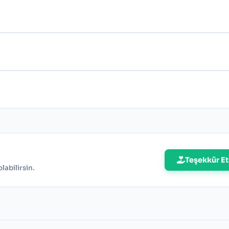
Teşekkür Et
abilirsin.