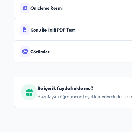
Önizleme Resmi
Konu İle İlgili PDF Test
Çözümler
8.Sınıf Aralarında Asal Sayılar Testi
Bu içerik faydalı oldu mu?
Hazırlayan öğretmene teşekkür ederek destek ol