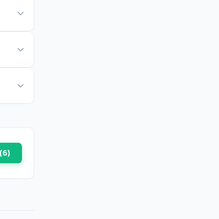
(
6
)