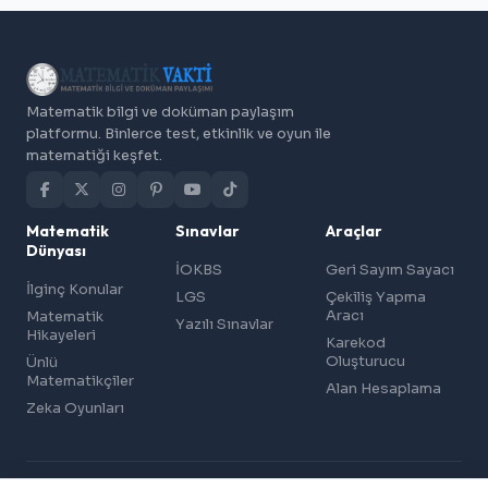
Matematik bilgi ve doküman paylaşım
platformu. Binlerce test, etkinlik ve oyun ile
matematiği keşfet.
Matematik
Sınavlar
Araçlar
Dünyası
İOKBS
Geri Sayım Sayacı
İlginç Konular
LGS
Çekiliş Yapma
Aracı
Matematik
Yazılı Sınavlar
Hikayeleri
Karekod
Oluşturucu
Ünlü
Matematikçiler
Alan Hesaplama
Zeka Oyunları