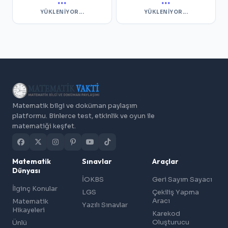
...
...
YÜKLENIYOR...
YÜKLENIYOR...
Matematik bilgi ve doküman paylaşım
platformu. Binlerce test, etkinlik ve oyun ile
matematiği keşfet.
Matematik
Sınavlar
Araçlar
Dünyası
İOKBS
Geri Sayım Sayacı
İlginç Konular
LGS
Çekiliş Yapma
Aracı
Matematik
Yazılı Sınavlar
Hikayeleri
Karekod
Oluşturucu
Ünlü