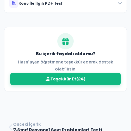
Konu İle İlgili PDF Test
7.Sınıf Rasyonel Sayı Problemleri Çalışma
Kağıdı
7.Sınıf Rasyonel Sayı Problemleri Testi
Bu içerik faydalı oldu mu?
Hazırlayan öğretmene teşekkür ederek destek
olabilirsin.
Teşekkür Et
(
24
)
Önceki İçerik
7.Sınıf Rasyonel Sayı Problemleri Testi