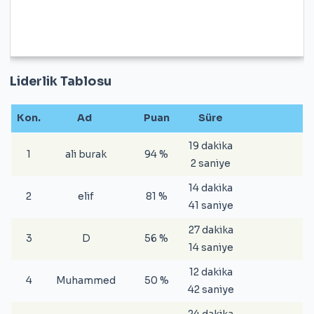
Liderlik Tablosu
Kon.
Ad
Puan
Süre
19 dakika
1
ali burak
94 %
2 saniye
14 dakika
2
elif
81 %
41 saniye
27 dakika
3
D
56 %
14 saniye
12 dakika
4
Muhammed
50 %
42 saniye
24 dakika