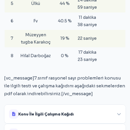
5
Ülkü
44 %
59 saniye
11 dakika
6
Fv
40.5 %
38 saniye
Müzeyyen
7
19 %
22 saniye
tugba Karakoç
17 dakika
8
Hilal Darboğaz
0 %
23 saniye
[vc_message]7.sınıf rasyonel sayı problemleri konusu
ile ilgili testi ve çalışma kağıdını aşağıdaki sekmelerden
pdf olarak indirebilirsiniz.[/vc_message]
Konu İle İlgili Çalışma Kağıdı