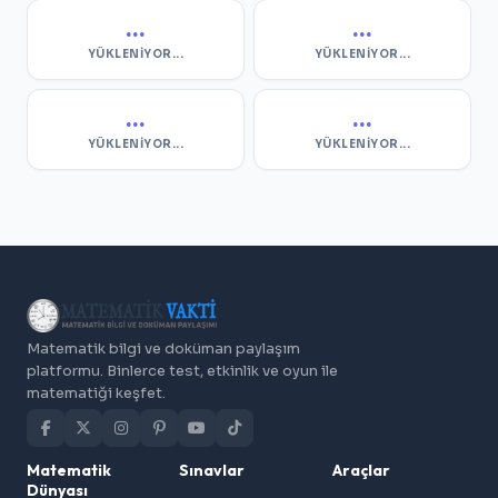
...
...
YÜKLENIYOR...
YÜKLENIYOR...
...
...
YÜKLENIYOR...
YÜKLENIYOR...
Matematik bilgi ve doküman paylaşım
platformu. Binlerce test, etkinlik ve oyun ile
matematiği keşfet.
Matematik
Sınavlar
Araçlar
Dünyası