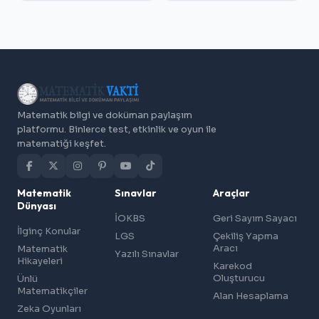
Matematik bilgi ve doküman paylaşım
platformu. Binlerce test, etkinlik ve oyun ile
matematiği keşfet.
Matematik
Sınavlar
Araçlar
Dünyası
İOKBS
Geri Sayım Sayacı
İlginç Konular
LGS
Çekiliş Yapma
Aracı
Matematik
Yazılı Sınavlar
Hikayeleri
Karekod
Oluşturucu
Ünlü
Matematikçiler
Alan Hesaplama
Zeka Oyunları