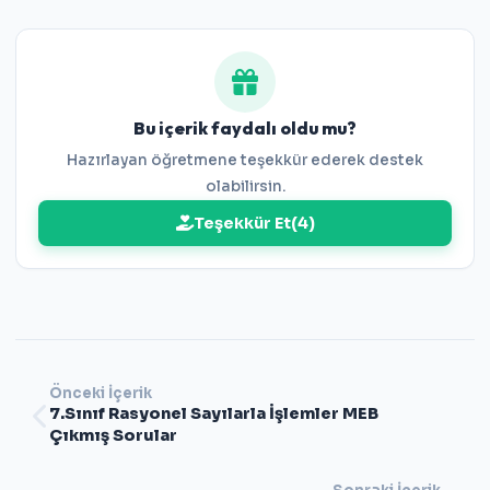
Cevaplar:
1-C 2-D 3-D 4-A 5-C 6-B 7-D 8-B 9-B 10-B
11-C 12-B 13-D 14-A 15-C 16-C 17-C 18-B 19-A 20-C 21-
D 22-B 23-C 24-B 25-A 26-C 27-C 28-B 29-B 30-A 31-B
32-C 33-A 34-B 35-A 36-D 37-B 38-D 39-A 40-B 41-C
42-C 43-B 44-C 45-B 46-C
Bu içerik faydalı oldu mu?
Hazırlayan öğretmene teşekkür ederek destek
olabilirsin.
Teşekkür Et
(
4
)
Önceki İçerik
7.Sınıf Rasyonel Sayılarla İşlemler MEB
Çıkmış Sorular