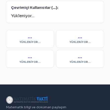
Çevrimiçi Kullanıcılar (
...
):
Yükleniyor...
...
...
YÜKLENIYOR...
YÜKLENIYOR...
...
...
YÜKLENIYOR...
YÜKLENIYOR...
Matematik bilgi ve doküman paylaşım