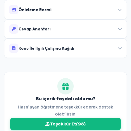
Önizleme Resmi
Cevap Anahtarı
Cevaplar:
1-D 2-C 3-B 4-D 5-A 6-C 7-D 8-B 9-
Konu İle İlgili Çalışma Kağıdı
A 10-C 11-C 12-B 13-D 14-D 15-B 16-C 17-A 18-
D 19-C 20-D
6.Sınıf Ondalık Gösterim Çalışma Kağıdı
Bu içerik faydalı oldu mu?
Hazırlayan öğretmene teşekkür ederek destek
olabilirsin.
Teşekkür Et
(
98
)