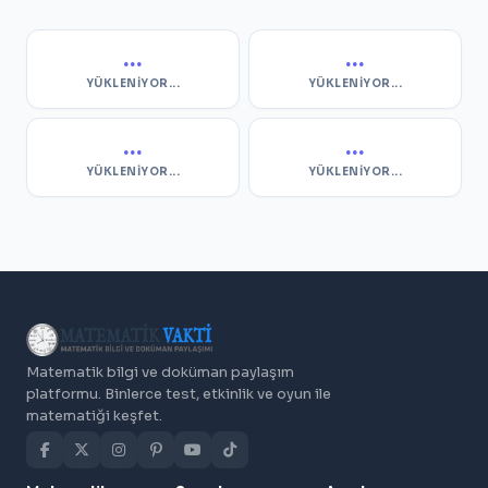
...
...
YÜKLENIYOR...
YÜKLENIYOR...
...
...
YÜKLENIYOR...
YÜKLENIYOR...
Matematik bilgi ve doküman paylaşım
platformu. Binlerce test, etkinlik ve oyun ile
matematiği keşfet.