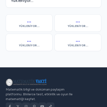
Yükleniyor...
...
...
YÜKLENIYOR...
YÜKLENIYOR...
...
...
YÜKLENIYOR...
YÜKLENIYOR...
Matematik bilgi ve doküman paylaşım
platformu. Binlerce test, etkinlik ve oyun ile
matematiği keşfet.