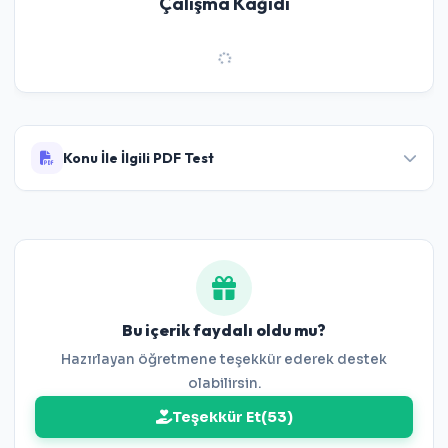
Çalışma Kağıdı
Konu İle İlgili PDF Test
6. Sınıf Kesirlerle Çarpma ve Bölme İşlemi
Testi
Bu içerik faydalı oldu mu?
Hazırlayan öğretmene teşekkür ederek destek
olabilirsin.
Teşekkür Et
(
53
)