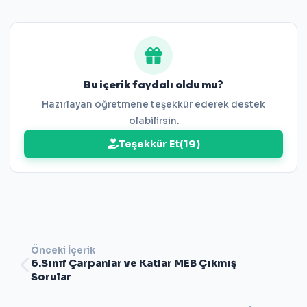
Cevaplar:
1-A 2-D 3-B 4-D 5-B 6-D 7-B 8-A 9-C 10-D
11-B 12-A 13-A 14-C 15-C 16-B 17-A 18-B 19-A 20-C 21-B
22-A 23-A 24-D 25-A
Bu içerik faydalı oldu mu?
Hazırlayan öğretmene teşekkür ederek destek
olabilirsin.
Teşekkür Et
(
19
)
Önceki İçerik
6.Sınıf Çarpanlar ve Katlar MEB Çıkmış
Sorular