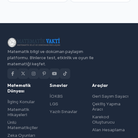
Matematik bilgi ve doküman paylaşım
platformu. Binlerce test, etkinlik ve oyun ile
matematiği keşfet.
Matematik
Sınavlar
Araçlar
Dünyası
İOKBS
Geri Sayım Sayacı
İlginç Konular
LGS
Çekiliş Yapma
Aracı
Matematik
Yazılı Sınavlar
Hikayeleri
Karekod
Oluşturucu
Ünlü
Matematikçiler
Alan Hesaplama
Zeka Oyunları