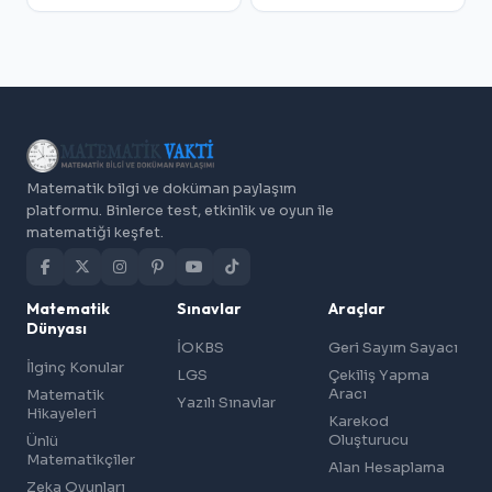
Matematik bilgi ve doküman paylaşım
platformu. Binlerce test, etkinlik ve oyun ile
matematiği keşfet.
Matematik
Sınavlar
Araçlar
Dünyası
İOKBS
Geri Sayım Sayacı
İlginç Konular
LGS
Çekiliş Yapma
Aracı
Matematik
Yazılı Sınavlar
Hikayeleri
Karekod
Oluşturucu
Ünlü
Matematikçiler
Alan Hesaplama
Zeka Oyunları