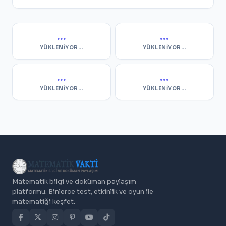
...
...
YÜKLENIYOR...
YÜKLENIYOR...
...
...
YÜKLENIYOR...
YÜKLENIYOR...
Matematik bilgi ve doküman paylaşım
platformu. Binlerce test, etkinlik ve oyun ile
matematiği keşfet.