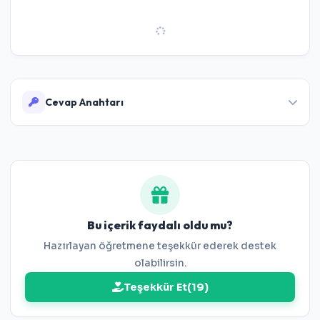
Cevap Anahtarı
Cevaplar:
1-B 2-A 3-B 4-C 5-C 6-A 7-D 8-D 9-D 10-A
11-D 12-B 13-D 14-A 15-A 16-B
Bu içerik faydalı oldu mu?
Hazırlayan öğretmene teşekkür ederek destek
olabilirsin.
Teşekkür Et
(
19
)