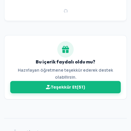
Bu içerik faydalı oldu mu?
Hazırlayan öğretmene teşekkür ederek destek
olabilirsin.
Teşekkür Et
(
51
)