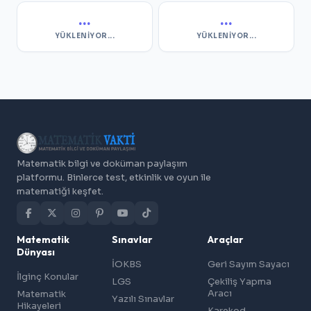
...
...
YÜKLENIYOR...
YÜKLENIYOR...
Matematik bilgi ve doküman paylaşım
platformu. Binlerce test, etkinlik ve oyun ile
matematiği keşfet.
Matematik
Sınavlar
Araçlar
Dünyası
İOKBS
Geri Sayım Sayacı
İlginç Konular
LGS
Çekiliş Yapma
Aracı
Matematik
Yazılı Sınavlar
Hikayeleri
Karekod