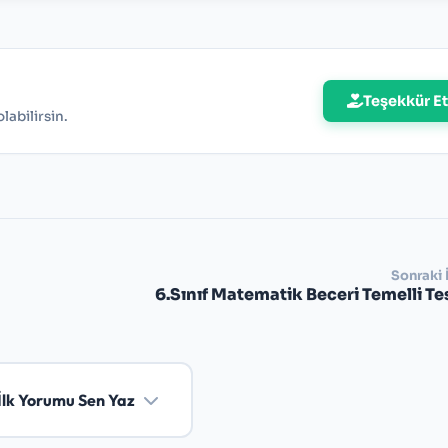
Teşekkür Et
abilirsin.
Sonraki 
6.Sınıf Matematik Beceri Temelli Te
İlk Yorumu Sen Yaz