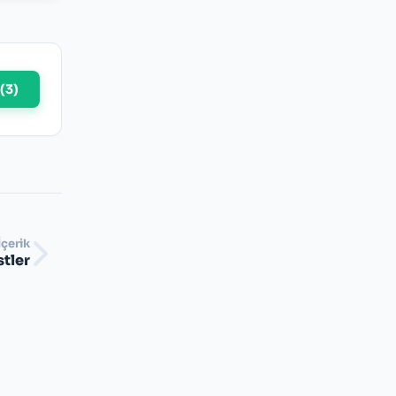
(
3
)
İçerik
stler