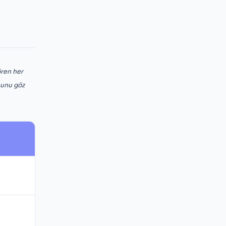
ören her
munu göz