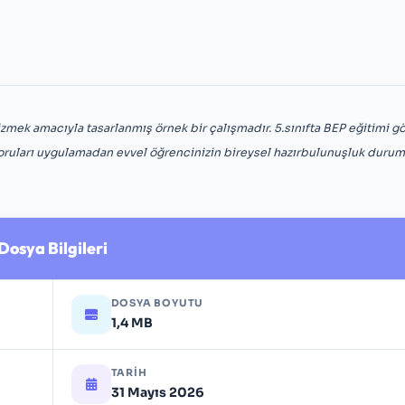
mek amacıyla tasarlanmış örnek bir çalışmadır. 5.sınıfta BEP eğitimi g
oruları uygulamadan evvel öğrencinizin bireysel hazırbulunuşluk duru
Dosya Bilgileri
DOSYA BOYUTU
1,4 MB
TARIH
31 Mayıs 2026