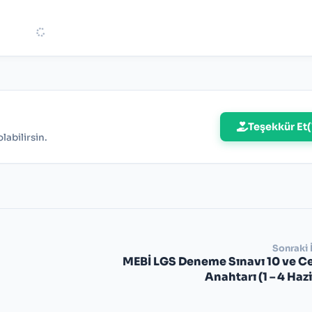
Teşekkür Et
(
abilirsin.
Sonraki 
MEBİ LGS Deneme Sınavı 10 ve C
Anahtarı (1 – 4 Haz