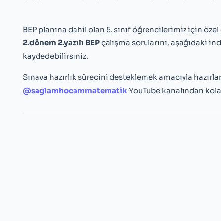
BEP planına dahil olan 5. sınıf öğrencilerimiz için öze
2.dönem 2.yazılı BEP
çalışma sorularını, aşağıdaki i
kaydedebilirsiniz.
Sınava hazırlık sürecini desteklemek amacıyla hazırlan
@saglamhocammatematik
YouTube kanalından kolay