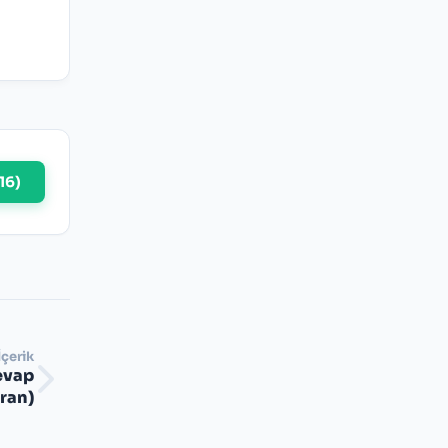
16
)
İçerik
evap
iran)