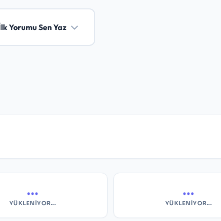
İlk Yorumu Sen Yaz
...
...
YÜKLENIYOR...
YÜKLENIYOR...