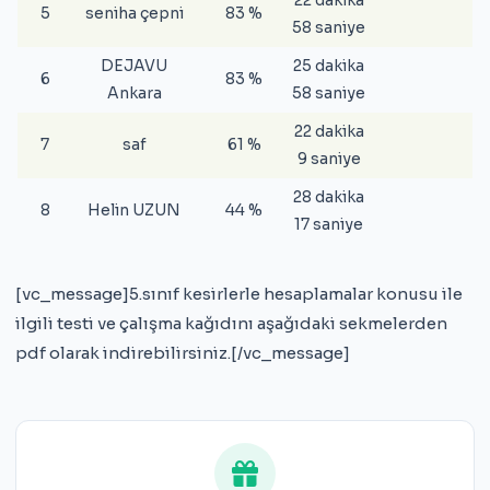
5
seniha çepni
83 %
58 saniye
DEJAVU
25 dakika
6
83 %
Ankara
58 saniye
22 dakika
7
saf
61 %
9 saniye
28 dakika
8
Helin UZUN
44 %
17 saniye
[vc_message]5.sınıf kesirlerle hesaplamalar konusu ile
ilgili testi ve çalışma kağıdını aşağıdaki sekmelerden
pdf olarak indirebilirsiniz.[/vc_message]