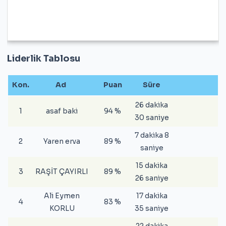
Liderlik Tablosu
Kon.
Ad
Puan
Süre
26 dakika
1
asaf baki
94 %
30 saniye
7 dakika 8
2
Yaren erva
89 %
saniye
15 dakika
3
RAŞİT ÇAYIRLI
89 %
26 saniye
Ali Eymen
17 dakika
4
83 %
KORLU
35 saniye
22 dakika