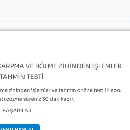
 ÇARPMA VE BÖLME ZIHINDEN İŞLEMLER
 TAHMIN TESTI
lme zihinden işlemler ve tahmin online test 14 soru
sti çözme süreniz 30 dakikadır.
BAŞARILAR