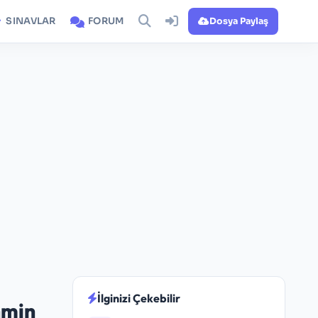
SINAVLAR
FORUM
Dosya Paylaş
İlginizi Çekebilir
hmin