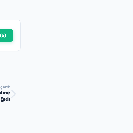
(
2
)
İçerik
Bölme
ğıdı