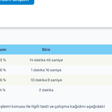
uan
Süre
3 %
14 dakika 45 saniye
6 %
1 dakika 16 saniye
6 %
10 dakika 8 saniye
4 %
2 dakika
lemi konusu ile ilgili testi ve çalışma kağıdını aşağıdaki