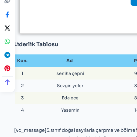
Liderlik Tablosu
Kon.
Ad
P
1
seniha çepni
9
2
Sezgin yeler
8
3
Eda ece
8
4
Yasemin
1
[vc_message]5.sınıf doğal sayılarla çarpma ve bölme iş