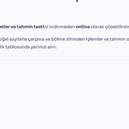
emler ve tahmin testi
ni indirmeden
online
olarak çözebilirsin
oğal sayılarla çarpma ve bölme zihinden işlemler ve tahmin 
ik tablosunda yerinizi alın.