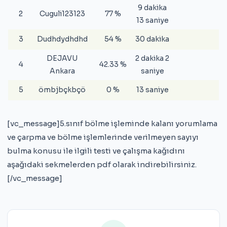
9 dakika
2
Cuguli123123
77 %
13 saniye
3
Dudhdydhdhd
54 %
30 dakika
DEJAVU
2 dakika 2
4
42.33 %
Ankara
saniye
5
ömbjbçkbçö
0 %
13 saniye
[vc_message]5.sınıf bölme işleminde kalanı yorumlama
ve çarpma ve bölme işlemlerinde verilmeyen sayıyı
bulma konusu ile ilgili testi ve çalışma kağıdını
aşağıdaki sekmelerden pdf olarak indirebilirsiniz.
[/vc_message]