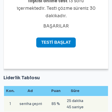
ilişkisi online test
13 soru
içermektedir. Testi çözme süreniz 30
dakikadır.
BAŞARILAR
Liderlik Tablosu
Kon.
Ad
Puan
Süre
25 dakika
1
seniha çepni
85 %
45 saniye