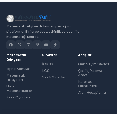
Matematik bilgi ve doküman paylaşım
platformu. Binlerce test, etkinlik ve oyun ile
matematiği keşfet.
Matematik
Sınavlar
Araçlar
Dünyası
İOKBS
Geri Sayım Sayacı
İlginç Konular
LGS
Çekiliş Yapma
Aracı
Matematik
Yazılı Sınavlar
Hikayeleri
Karekod
Oluşturucu
Ünlü
Matematikçiler
Alan Hesaplama
Zeka Oyunları