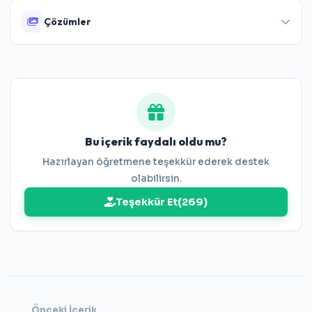
Çözümler
Bu içerik faydalı oldu mu?
Hazırlayan öğretmene teşekkür ederek destek
olabilirsin.
Teşekkür Et
(
269
)
Önceki İçerik