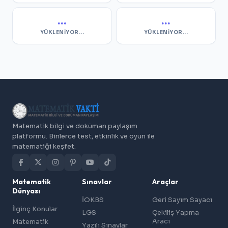
...
...
YÜKLENIYOR...
YÜKLENIYOR...
Matematik bilgi ve doküman paylaşım
platformu. Binlerce test, etkinlik ve oyun ile
matematiği keşfet.
Matematik
Sınavlar
Araçlar
Dünyası
İOKBS
Geri Sayım Sayacı
İlginç Konular
LGS
Çekiliş Yapma
Aracı
Matematik
Yazılı Sınavlar