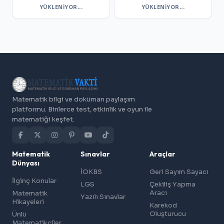
YÜKLENIYOR...
YÜKLENIYOR...
Matematik bilgi ve doküman paylaşım
platformu. Binlerce test, etkinlik ve oyun ile
matematiği keşfet.
Matematik
Sınavlar
Araçlar
Dünyası
İOKBS
Geri Sayım Sayacı
İlginç Konular
LGS
Çekiliş Yapma
Aracı
Matematik
Yazılı Sınavlar
Hikayeleri
Karekod
Oluşturucu
Ünlü
Matematikçiler