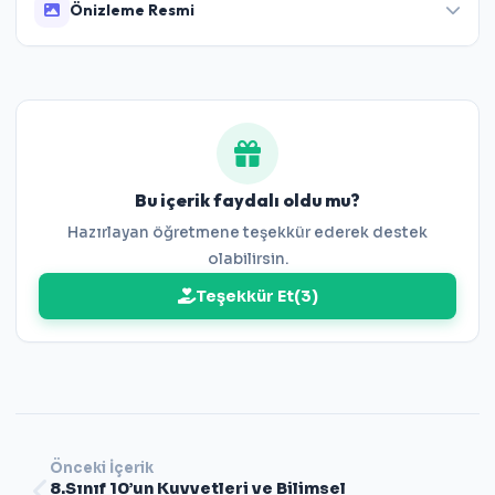
Önizleme Resmi
Bu içerik faydalı oldu mu?
Hazırlayan öğretmene teşekkür ederek destek
olabilirsin.
Teşekkür Et
(
3
)
Önceki İçerik
8.Sınıf 10’un Kuvvetleri ve Bilimsel