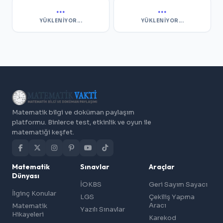
...
...
YÜKLENIYOR...
YÜKLENIYOR...
Matematik bilgi ve doküman paylaşım
platformu. Binlerce test, etkinlik ve oyun ile
matematiği keşfet.
Matematik
Sınavlar
Araçlar
Dünyası
İOKBS
Geri Sayım Sayacı
İlginç Konular
LGS
Çekiliş Yapma
Aracı
Matematik
Yazılı Sınavlar
Hikayeleri
Karekod