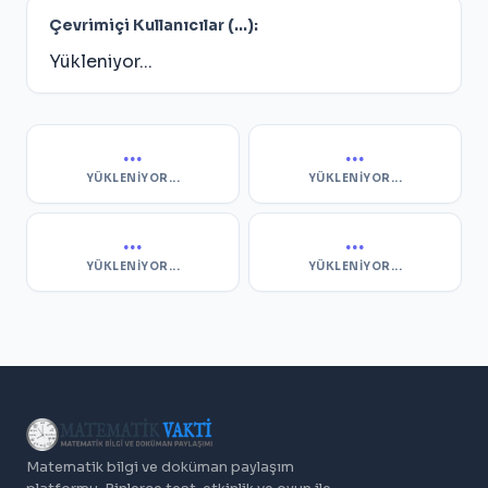
Çevrimiçi Kullanıcılar (
...
):
Yükleniyor...
...
...
YÜKLENIYOR...
YÜKLENIYOR...
...
...
YÜKLENIYOR...
YÜKLENIYOR...
Matematik bilgi ve doküman paylaşım