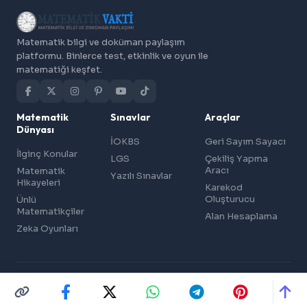
Matematik bilgi ve doküman paylaşım
platformu. Binlerce test, etkinlik ve oyun ile
matematiği keşfet.
Matematik
Sınavlar
Araçlar
Dünyası
İOKBS
Geri Sayım Sayacı
İlginç Konular
LGS
Çekiliş Yapma
Aracı
Matematik
Yazılı Sınavlar
Hikayeleri
Karekod
Oluşturucu
Ünlü
Matematikçiler
Alan Hesaplama
Zeka Oyunları
© 2026 Matematik Vakti — Matematik Bilgi ve Doküman Paylaşımı
Gizlilik ve Çerez Politikası
Üyelik Sözleşmesi
İletişim
Reklam