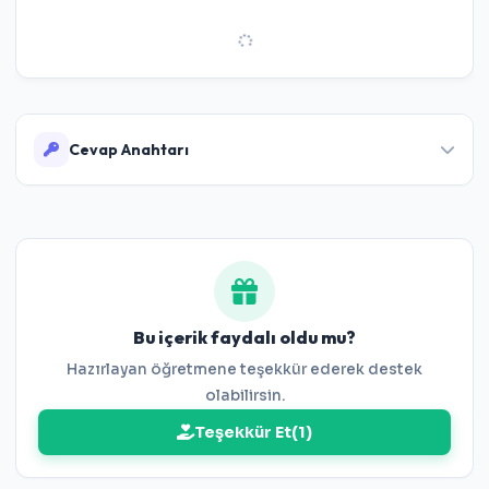
Cevap Anahtarı
Cevaplar:
1-B 2-A 3-B 4-B 5-B 6-C 7-D 8-B 9-D 10-B
11-B 12-C 13-B 14-B 15-A 16-B 17-D 18-C 19-C 20-C
Bu içerik faydalı oldu mu?
Hazırlayan öğretmene teşekkür ederek destek
olabilirsin.
Teşekkür Et
(
1
)