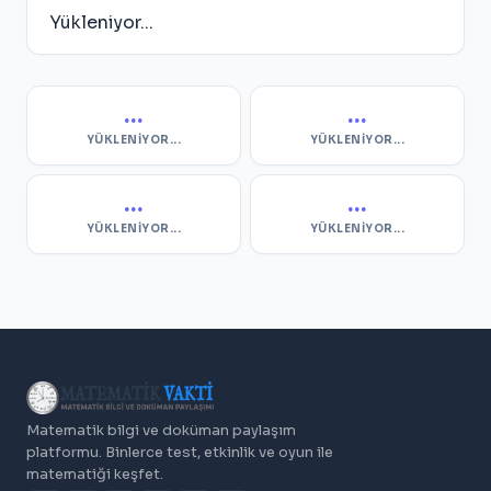
Yükleniyor...
...
...
YÜKLENIYOR...
YÜKLENIYOR...
...
...
YÜKLENIYOR...
YÜKLENIYOR...
Matematik bilgi ve doküman paylaşım
platformu. Binlerce test, etkinlik ve oyun ile
matematiği keşfet.