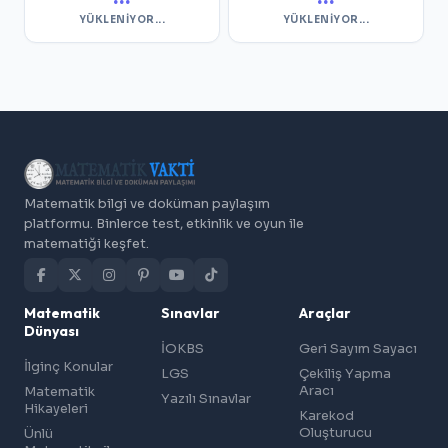
YÜKLENIYOR...
YÜKLENIYOR...
Matematik bilgi ve doküman paylaşım
platformu. Binlerce test, etkinlik ve oyun ile
matematiği keşfet.
Matematik
Sınavlar
Araçlar
Dünyası
İOKBS
Geri Sayım Sayacı
İlginç Konular
LGS
Çekiliş Yapma
Aracı
Matematik
Yazılı Sınavlar
Hikayeleri
Karekod
Oluşturucu
Ünlü