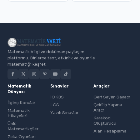
Matematik bilgi ve doküman paylaşım
platformu. Binlerce test, etkinlik ve oyun ile
matematiği keşfet.
Matematik
Sınavlar
Araçlar
Dünyası
İOKBS
Geri Sayım Sayacı
İlginç Konular
LGS
Çekiliş Yapma
Aracı
Matematik
Yazılı Sınavlar
Hikayeleri
Karekod
Oluşturucu
Ünlü
Matematikçiler
Alan Hesaplama
Zeka Oyunları