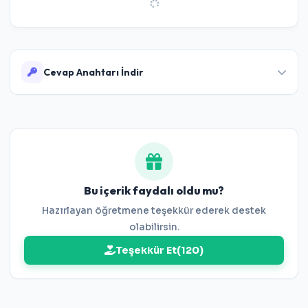
Cevap Anahtarı İndir
Çözümlerini görüntüleyin
Bu içerik faydalı oldu mu?
Hazırlayan öğretmene teşekkür ederek destek
olabilirsin.
Teşekkür Et
(
120
)