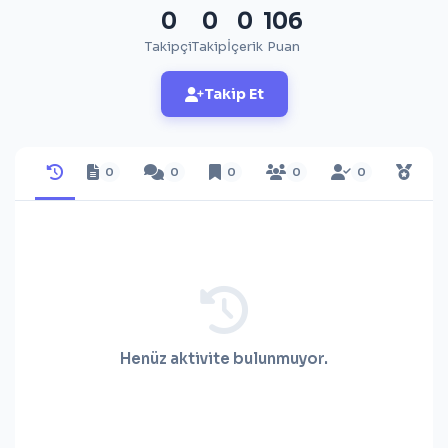
0
0
0
106
Takipçi
Takip
İçerik
Puan
Takip Et
0
0
0
0
0
Henüz aktivite bulunmuyor.