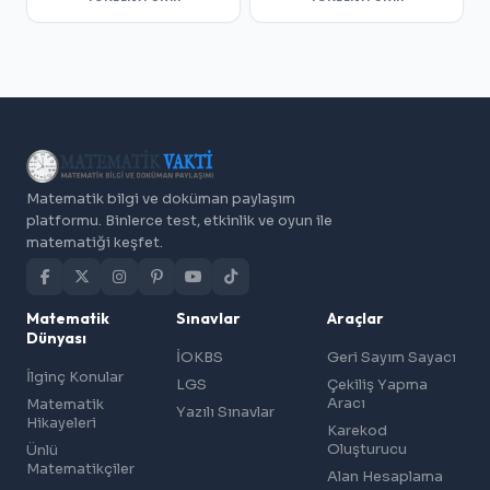
Matematik bilgi ve doküman paylaşım
platformu. Binlerce test, etkinlik ve oyun ile
matematiği keşfet.
Matematik
Sınavlar
Araçlar
Dünyası
İOKBS
Geri Sayım Sayacı
İlginç Konular
LGS
Çekiliş Yapma
Aracı
Matematik
Yazılı Sınavlar
Hikayeleri
Karekod
Oluşturucu
Ünlü
Matematikçiler
Alan Hesaplama