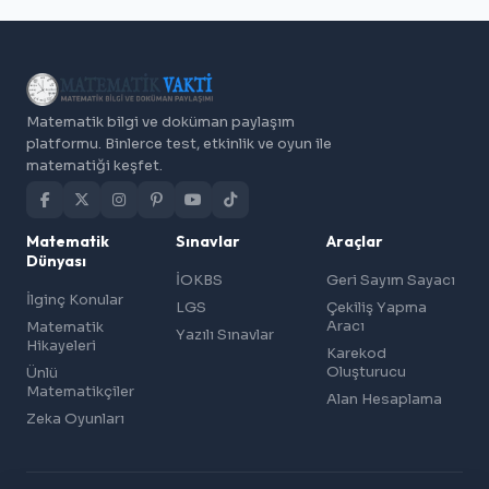
Matematik bilgi ve doküman paylaşım
platformu. Binlerce test, etkinlik ve oyun ile
matematiği keşfet.
Matematik
Sınavlar
Araçlar
Dünyası
İOKBS
Geri Sayım Sayacı
İlginç Konular
LGS
Çekiliş Yapma
Aracı
Matematik
Yazılı Sınavlar
Hikayeleri
Karekod
Oluşturucu
Ünlü
Matematikçiler
Alan Hesaplama
Zeka Oyunları