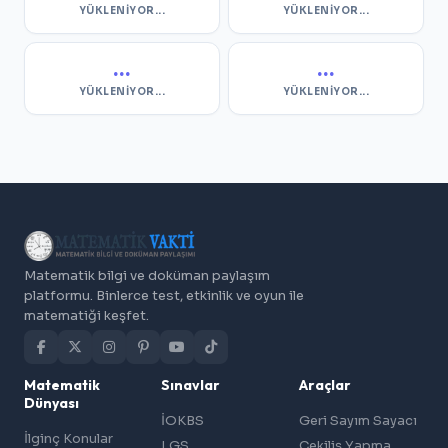
YÜKLENIYOR...
YÜKLENIYOR...
...
...
YÜKLENIYOR...
YÜKLENIYOR...
Matematik bilgi ve doküman paylaşım
platformu. Binlerce test, etkinlik ve oyun ile
matematiği keşfet.
Matematik
Sınavlar
Araçlar
Dünyası
İOKBS
Geri Sayım Sayacı
İlginç Konular
LGS
Çekiliş Yapma