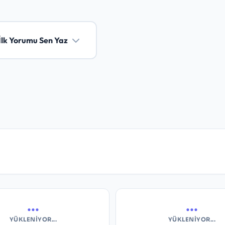
İlk Yorumu Sen Yaz
...
...
YÜKLENIYOR...
YÜKLENIYOR...