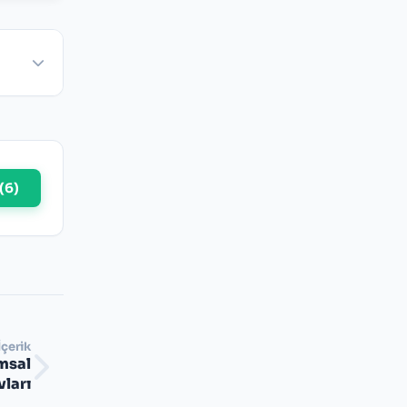
(
6
)
İçerik
umsal
ları