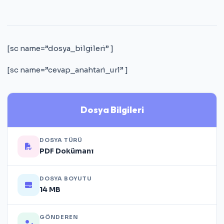
[sc name=”dosya_bilgileri” ]
[sc name=”cevap_anahtari_url” ]
Dosya Bilgileri
DOSYA TÜRÜ
PDF Dokümanı
DOSYA BOYUTU
14 MB
GÖNDEREN