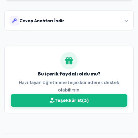
Cevap Anahtarı İndir
Bilgi Ölçer Deneme Sınavı Cevap Anahtarı İndir
Bilgi Ölçer Deneme Sınavı 2 Cevap Anahtarı
İndir
Bu içerik faydalı oldu mu?
Bilgi Ölçer Deneme Sınavı 3 Cevap Anahtarı
Hazırlayan öğretmene teşekkür ederek destek
İndir
olabilirsin.
Teşekkür Et
(
3
)