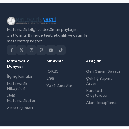
Matematik bilgi ve doküman paylaşım
platformu. Binlerce test, etkinlik ve oyun ile
matematiği keşfet.
Matematik
Sınavlar
Araçlar
Dünyası
İOKBS
Geri Sayım Sayacı
İlginç Konular
LGS
Çekiliş Yapma
Aracı
Matematik
Yazılı Sınavlar
Hikayeleri
Karekod
Oluşturucu
Ünlü
Matematikçiler
Alan Hesaplama
Zeka Oyunları