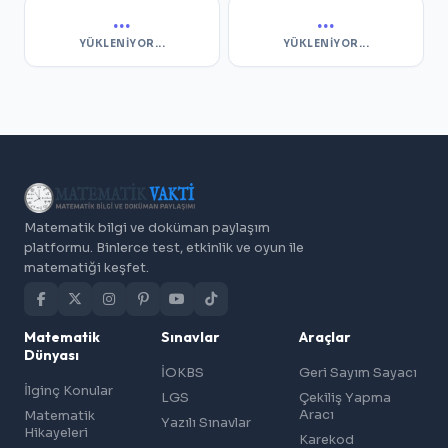
...
...
YÜKLENIYOR...
YÜKLENIYOR...
Matematik bilgi ve doküman paylaşım
platformu. Binlerce test, etkinlik ve oyun ile
matematiği keşfet.
Matematik
Sınavlar
Araçlar
Dünyası
İOKBS
Geri Sayım Sayacı
İlginç Konular
LGS
Çekiliş Yapma
Aracı
Matematik
Yazılı Sınavlar
Hikayeleri
Karekod