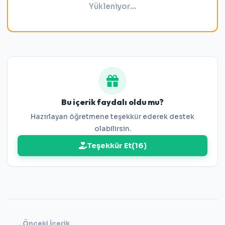
Yükleniyor...
Bu içerik faydalı oldu mu?
Hazırlayan öğretmene teşekkür ederek destek
olabilirsin.
Teşekkür Et
(
16
)
Önceki İçerik