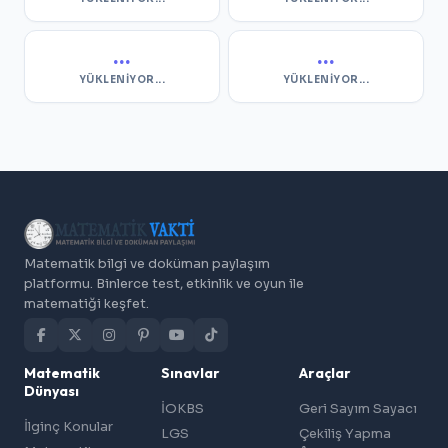
...
...
YÜKLENIYOR...
YÜKLENIYOR...
Matematik bilgi ve doküman paylaşım
platformu. Binlerce test, etkinlik ve oyun ile
matematiği keşfet.
Matematik
Sınavlar
Araçlar
Dünyası
İOKBS
Geri Sayım Sayacı
İlginç Konular
LGS
Çekiliş Yapma