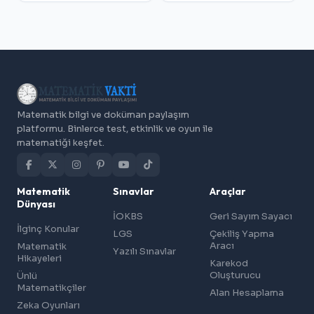
Matematik bilgi ve doküman paylaşım
platformu. Binlerce test, etkinlik ve oyun ile
matematiği keşfet.
Matematik
Sınavlar
Araçlar
Dünyası
İOKBS
Geri Sayım Sayacı
İlginç Konular
LGS
Çekiliş Yapma
Aracı
Matematik
Yazılı Sınavlar
Hikayeleri
Karekod
Oluşturucu
Ünlü
Matematikçiler
Alan Hesaplama
Zeka Oyunları