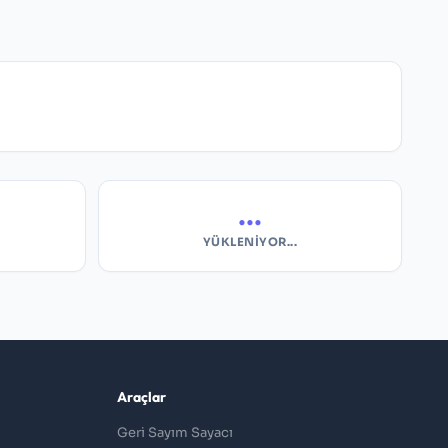
...
YÜKLENIYOR...
Araçlar
Geri Sayım Sayacı