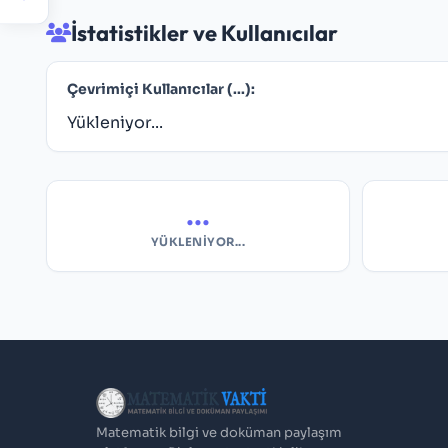
İstatistikler ve Kullanıcılar
Çevrimiçi Kullanıcılar (
...
):
Yükleniyor...
...
YÜKLENIYOR...
Matematik bilgi ve doküman paylaşım