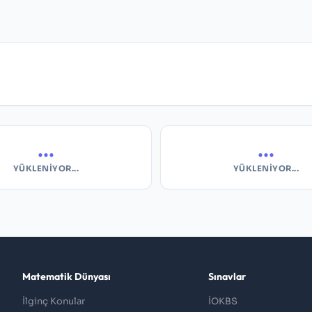
...
...
YÜKLENIYOR...
YÜKLENIYOR...
Matematik Dünyası
Sınavlar
İlginç Konular
İOKBS