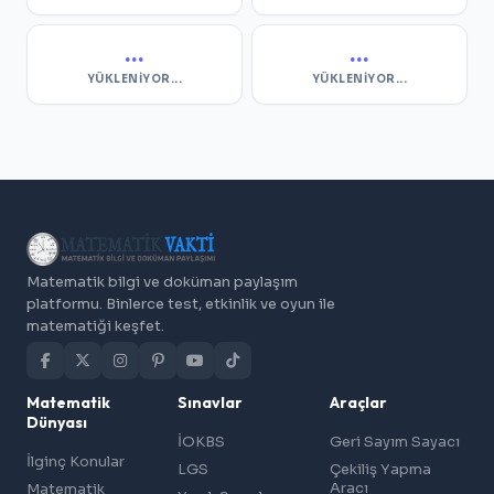
...
...
YÜKLENIYOR...
YÜKLENIYOR...
Matematik bilgi ve doküman paylaşım
platformu. Binlerce test, etkinlik ve oyun ile
matematiği keşfet.
Matematik
Sınavlar
Araçlar
Dünyası
İOKBS
Geri Sayım Sayacı
İlginç Konular
LGS
Çekiliş Yapma
Aracı
Matematik