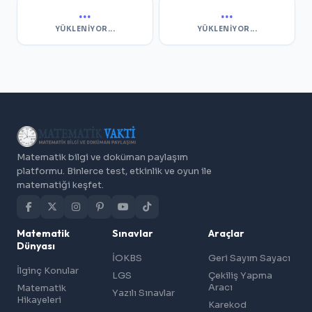
...
...
YÜKLENIYOR...
YÜKLENIYOR...
Matematik bilgi ve doküman paylaşım
platformu. Binlerce test, etkinlik ve oyun ile
matematiği keşfet.
Matematik
Sınavlar
Araçlar
Dünyası
İOKBS
Geri Sayım Sayacı
İlginç Konular
LGS
Çekiliş Yapma
Aracı
Matematik
Yazılı Sınavlar
Hikayeleri
Karekod